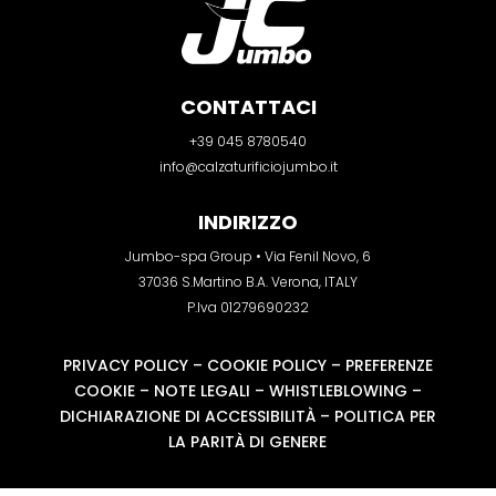
CONTATTACI
+39 045 8780540
info@calzaturificiojumbo.it
INDIRIZZO
Jumbo-spa Group • Via Fenil Novo, 6
37036 S.Martino B.A. Verona, ITALY
P.Iva 01279690232
PRIVACY POLICY
–
COOKIE POLICY
–
PREFERENZE
COOKIE
–
NOTE LEGALI
–
WHISTLEBLOWING
–
DICHIARAZIONE DI ACCESSIBILITÀ
–
POLITICA PER
LA PARITÀ DI GENERE