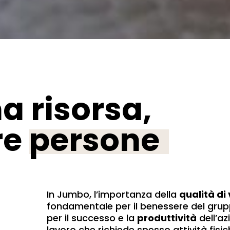
a risorsa,
re
persone
In Jumbo, l’importanza della
qualità di 
fondamentale per il benessere del grup
per il successo e la
produttività
dell’az
lavoro che richiede spesso attività fisi