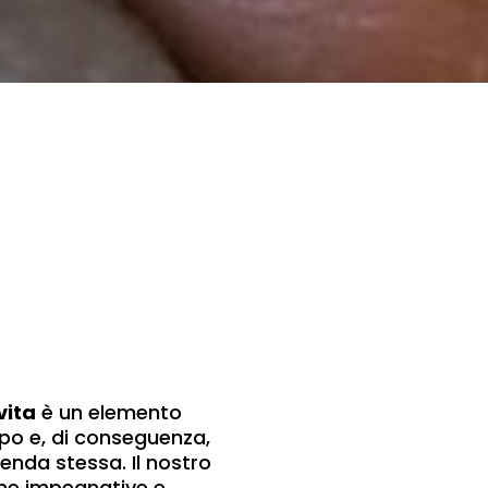
vita
è un elemento
po e, di conseguenza,
ienda stessa. Il nostro
che impegnative e