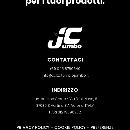
per i tuoi prodotti.
CONTATTACI
+39 045 8780540
info@calzaturificiojumbo.it
INDIRIZZO
Jumbo-spa Group • Via Fenil Novo, 6
37036 S.Martino B.A. Verona, ITALY
P.Iva 01279690232
PRIVACY POLICY
–
COOKIE POLICY
–
PREFERENZE